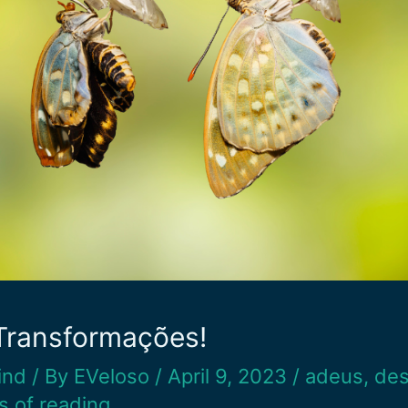
Transformações!
ind
/ By
EVeloso
/
April 9, 2023
/
adeus
,
des
s of reading