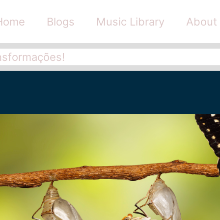
Home
Blogs
Music Library
About
nsformações!