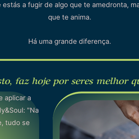
estás a fugir de algo que te amedronta, ma
que te anima.
Há uma grande diferença.
isto, faz hoje por seres melhor 
 aplicar a
dy&Soul: "Na
e, tudo se