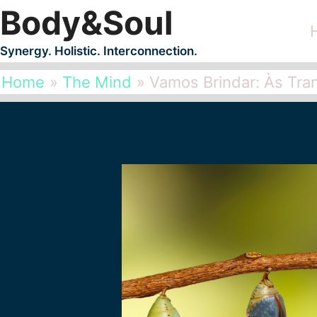
Body&Soul
Skip
to
Synergy. Holistic. Interconnection.
content
Home
The Mind
Vamos Brindar: Às Tra